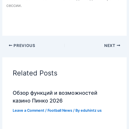
сессии.
PREVIOUS
NEXT
Related Posts
Обзор функций и возможностей
казино Пинко 2026
Leave a Comment
/
Football News
/ By
eduhintz us