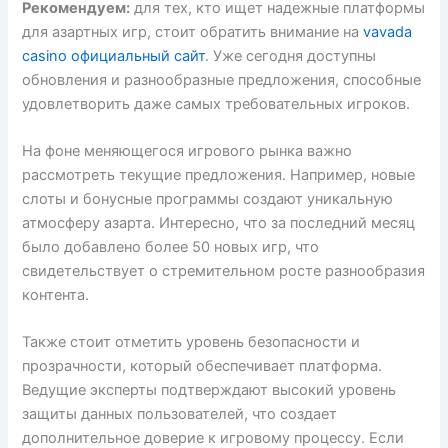
Рекомендуем:
для тех, кто ищет надежные платформы
для азартных игр, стоит обратить внимание на
vavada
casino официальный сайт
. Уже сегодня доступны
обновления и разнообразные предложения, способные
удовлетворить даже самых требовательных игроков.
На фоне меняющегося игрового рынка важно
рассмотреть текущие предложения. Например, новые
слоты и бонусные программы создают уникальную
атмосферу азарта. Интересно, что за последний месяц
было добавлено более 50 новых игр, что
свидетельствует о стремительном росте разнообразия
контента.
Также стоит отметить уровень безопасности и
прозрачности, который обеспечивает платформа.
Ведущие эксперты подтверждают высокий уровень
защиты данных пользователей, что создает
дополнительное доверие к игровому процессу. Если