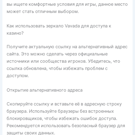
вы ищете комфортные условия для игры, данное место
может стать отличным выбором.
Как использовать зеркало Vavada для доступа к
казино?
Получите актуальную ссылку на альтернативный адрес
сайта. Это можно сделать через официальные
источники или сообщества игроков. Убедитесь, что
ссылка обновлена, чтобы избежать проблем с
доступом.
Открытие альтернативного адреса
Скопируйте ссылку и вставьте её в адресную строку
браузера. Используйте браузеры без встроенных
блокировщиков, чтобы избежать ошибок доступа.
Рекомендуется использовать безопасный браузер для
защиты своих данных.