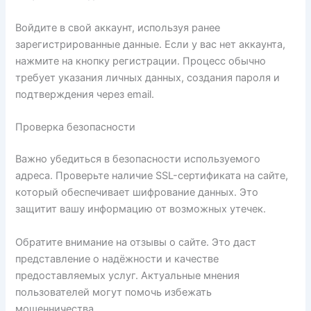
Войдите в свой аккаунт, используя ранее
зарегистрированные данные. Если у вас нет аккаунта,
нажмите на кнопку регистрации. Процесс обычно
требует указания личных данных, создания пароля и
подтверждения через email.
Проверка безопасности
Важно убедиться в безопасности используемого
адреса. Проверьте наличие SSL-сертификата на сайте,
который обеспечивает шифрование данных. Это
защитит вашу информацию от возможных утечек.
Обратите внимание на отзывы о сайте. Это даст
представление о надёжности и качестве
предоставляемых услуг. Актуальные мнения
пользователей могут помочь избежать
мошенничества.